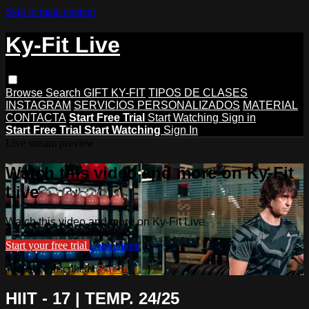
Skip to main content
Ky-Fit Live
Browse
Search
GIFT KY-FIT
TIPOS DE CLASES
INSTAGRAM
SERVICIOS PERSONALIZADOS
MATERIAL
CONTACTA
Start Free Trial
Start Watching
Sign in
Start Free Trial
Start Watching
Sign In
Live stream preview
Watch this video and more on Ky-Fit
Live
Watch this video and more on Ky-Fit Live
Start your free trial
Learn more
Already subscribed?
Sign in
HIIT - 17 | TEMP. 24/25