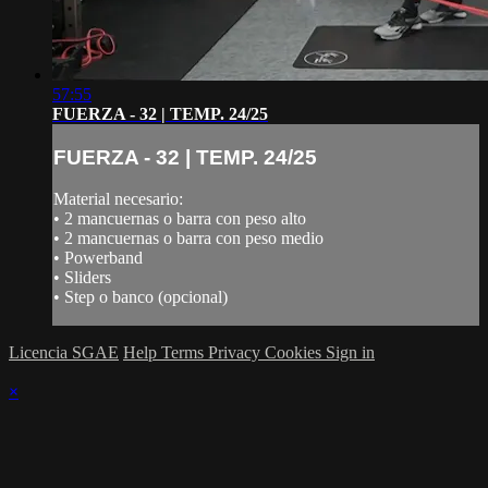
57:55
FUERZA - 32 | TEMP. 24/25
FUERZA - 32 | TEMP. 24/25
Material necesario:
• 2 mancuernas o barra con peso alto
• 2 mancuernas o barra con peso medio
• Powerband
• Sliders
• Step o banco (opcional)
Licencia SGAE
Help
Terms
Privacy
Cookies
Sign in
×