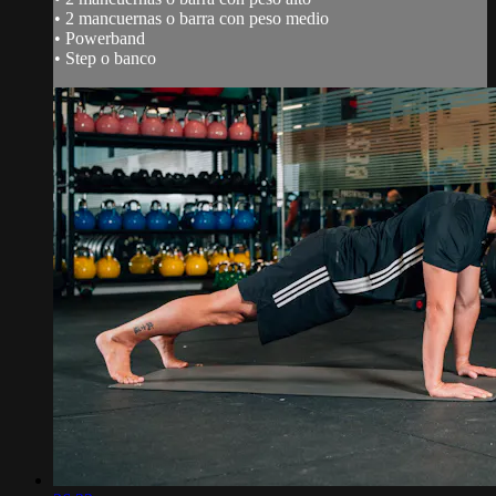
• 2 mancuernas o barra con peso medio
• Powerband
• Step o banco