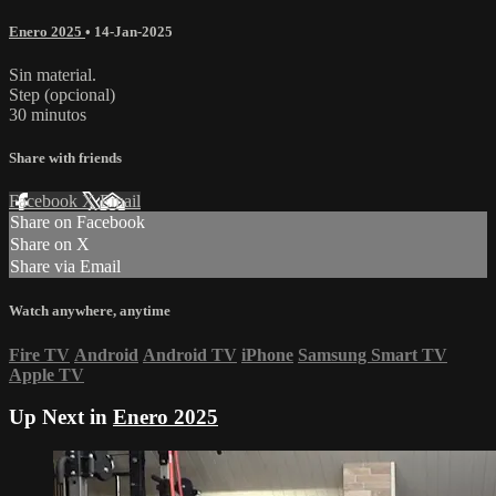
Enero 2025
•
14-Jan-2025
Sin material.
Step (opcional)
30 minutos
Share with friends
Facebook
X
Email
Share on Facebook
Share on X
Share via Email
Watch anywhere, anytime
Fire TV
Android
Android TV
iPhone
Samsung Smart TV
Apple TV
Up Next in
Enero 2025