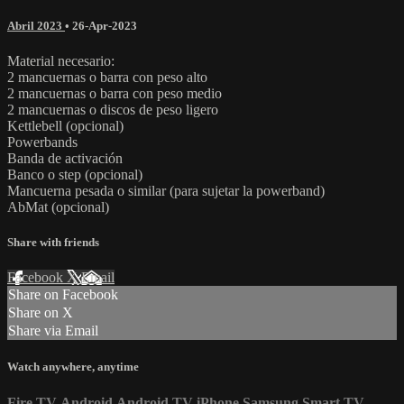
Abril 2023
•
26-Apr-2023
Material necesario:
2 mancuernas o barra con peso alto
2 mancuernas o barra con peso medio
2 mancuernas o discos de peso ligero
Kettlebell (opcional)
Powerbands
Banda de activación
Banco o step (opcional)
Mancuerna pesada o similar (para sujetar la powerband)
AbMat (opcional)
Share with friends
Facebook
X
Email
Share on Facebook
Share on X
Share via Email
Watch anywhere, anytime
Fire TV
Android
Android TV
iPhone
Samsung Smart TV