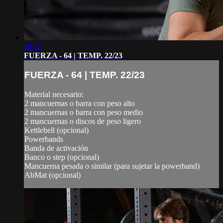
48:32
FUERZA - 64 | TEMP. 22/23
FUERZA - 64 | TEMP. 22/23
Material necesario:
2 mancuernas o barra con peso alto
2 mancuernas o barra con peso medio
2 mancuernas o discos de peso ligero
Kettlebell (opcional)
Powerbands
Banda de activación
Banco o step (opcional)
Mancuerna pesada o similar (para sujetar la powerband)
AbMat (opcional)