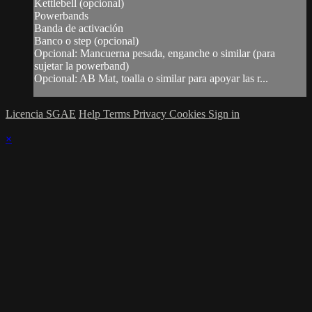
Kettlebell (opcional)
Powerbands
Banda de activación
Banco o step (opcional)
Opcional: Mancuerna pesada, enganche o similar (para
sujetar la powerband)
Opcional: AB Mat, toalla o similar para apoyar las r...
Licencia SGAE
Help
Terms
Privacy
Cookies
Sign in
×