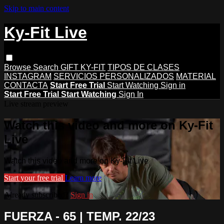
Skip to main content
Ky-Fit Live
Browse
Search
GIFT KY-FIT
TIPOS DE CLASES
INSTAGRAM
SERVICIOS PERSONALIZADOS
MATERIAL
CONTACTA
Start Free Trial
Start Watching
Sign in
Start Free Trial
Start Watching
Sign In
Live stream preview
Watch this video and more on Ky-Fit
Live
Watch this video and more on Ky-Fit Live
Start your free trial
Learn more
Already subscribed?
Sign in
FUERZA - 65 | TEMP. 22/23