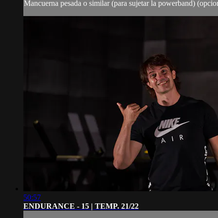
Mancuerna pesada o similar (para sujetar la powerband) (opcio
50:57
ENDURANCE - 15 | TEMP. 21/22