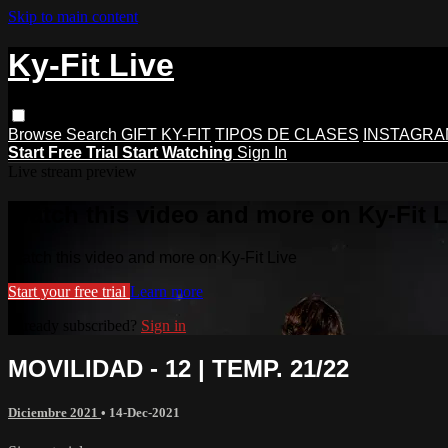
Skip to main content
Ky-Fit Live
Browse
Search
GIFT KY-FIT
TIPOS DE CLASES
INSTAGRA
Start Free Trial
Start Watching
Sign In
Live stream preview
Watch this video and more on Ky-Fit L
Watch this video and more on Ky-Fit Live
Start your free trial
Learn more
Already subscribed?
Sign in
MOVILIDAD - 12 | TEMP. 21/22
Diciembre 2021
•
14-Dec-2021