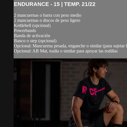
ENDURANCE - 15 | TEMP. 21/22
2 mancuernas o barra con peso medio
2 mancuernas o discos de peso ligero
Kettlebell (opcional)
Powerbands
Banda de activación
Banco o step (opcional)
Opcional: Mancuerna pesada, enganche o similar (para sujetar
Opcional: AB Mat, toalla o similar para apoyar las rodillas