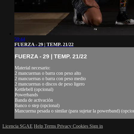
59:44
FUERZA - 29 | TEMP. 21/22
FUERZA - 29 | TEMP. 21/22
Material necesario:
2 mancuernas o barra con peso alto
2 mancuernas o barra con peso medio
2 mancuernas o discos de peso ligero
Kettlebell (opcional)
Powerbands
Banda de activación
Banco o step (opcional)
Mancuerna pesada o similar (para sujetar la powerband) (opcio
Licencia SGAE
Help
Terms
Privacy
Cookies
Sign in