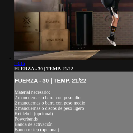
53:16
FUERZA - 30 | TEMP. 21/22
FUERZA - 30 | TEMP. 21/22
Material necesario:
2 mancuernas o barra con peso alto
2 mancuernas o barra con peso medio
2 mancuernas o discos de peso ligero
Kettlebell (opcional)
Powerbands
Banda de activación
Banco o step (opcional)