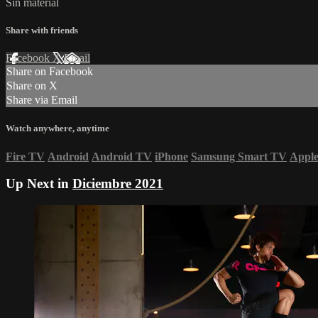
Sin material
Share with friends
Facebook
X
Email
Share on Facebook
Share on X
Share via Email
Watch anywhere, anytime
Fire TV
Android
Android TV
iPhone
Samsung Smart TV
Appl
Up Next in
Diciembre 2021