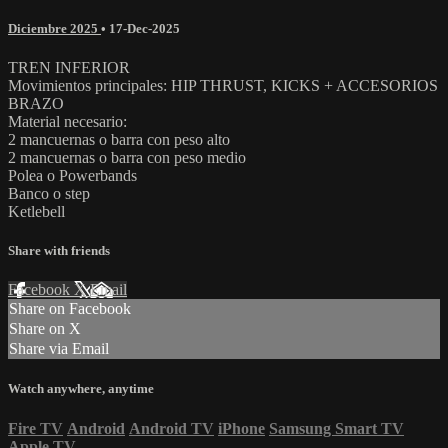
Diciembre 2025
•
17-Dec-2025
TREN INFERIOR
Movimientos principales: HIP THRUST, KICKS + ACCESORIOS
BRAZO
Material necesario:
2 mancuernas o barra con peso alto
2 mancuernas o barra con peso medio
Polea o Powerbands
Banco o step
Ketlebell
Share with friends
Facebook
X
Email
Share on Facebook
Share on X
Share via Email
Watch anywhere, anytime
Fire TV
Android
Android TV
iPhone
Samsung Smart TV
Apple TV