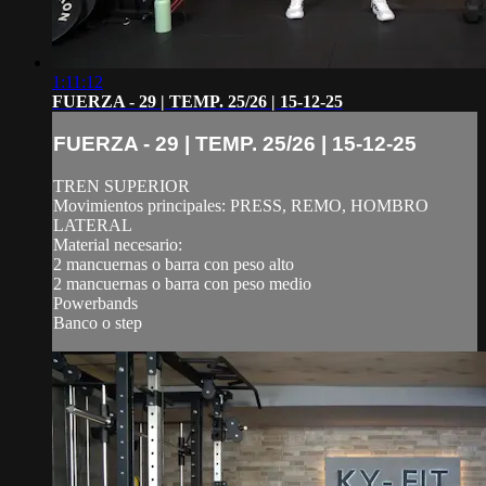
1:11:12
FUERZA - 29 | TEMP. 25/26 | 15-12-25
FUERZA - 29 | TEMP. 25/26 | 15-12-25
TREN SUPERIOR
Movimientos principales: PRESS, REMO, HOMBRO
LATERAL
Material necesario:
2 mancuernas o barra con peso alto
2 mancuernas o barra con peso medio
Powerbands
Banco o step