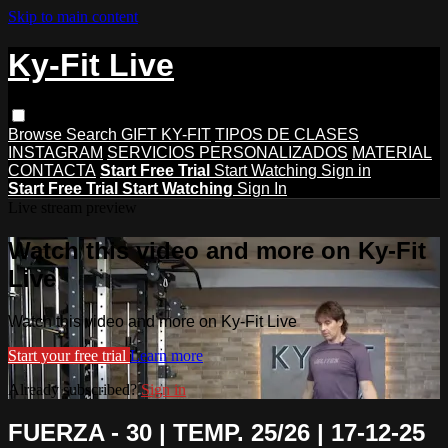
Skip to main content
Ky-Fit Live
Browse
Search
GIFT KY-FIT
TIPOS DE CLASES
INSTAGRAM
SERVICIOS PERSONALIZADOS
MATERIAL
CONTACTA
Start Free Trial
Start Watching
Sign in
Start Free Trial
Start Watching
Sign In
Live stream preview
Watch this video and more on Ky-Fit
Live
Watch this video and more on Ky-Fit Live
Start your free trial
Learn more
Already subscribed?
Sign in
FUERZA - 30 | TEMP. 25/26 | 17-12-25