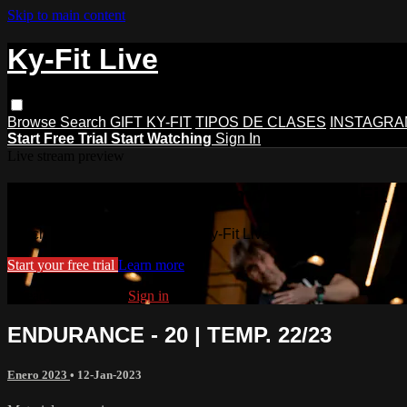
Skip to main content
Ky-Fit Live
Browse
Search
GIFT KY-FIT
TIPOS DE CLASES
INSTAGRA
Start Free Trial
Start Watching
Sign In
Live stream preview
Watch this video and more on Ky-Fit L
Watch this video and more on Ky-Fit Live
Start your free trial
Learn more
Already subscribed?
Sign in
ENDURANCE - 20 | TEMP. 22/23
Enero 2023
•
12-Jan-2023