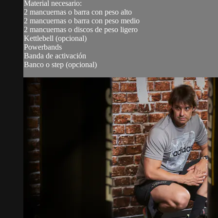
Material necesario:
2 mancuernas o barra con peso alto
2 mancuernas o barra con peso medio
2 mancuernas o discos de peso ligero
Kettlebell (opcional)
Powerbands
Banda de activación
Banco o step (opcional)