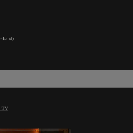
werband)
e TV