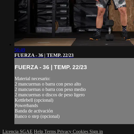
56:49
FUERZA - 36 | TEMP. 22/23
FUERZA - 36 | TEMP. 22/23
Material necesario:
2 mancuernas o barra con peso alto
2 mancuernas o barra con peso medio
2 mancuernas o discos de peso ligero
Kettlebell (opcional)
Powerbands
Banda de activación
Banco o step (opcional)
Licencia SGAE
Help
Terms
Privacy
Cookies
Sign in