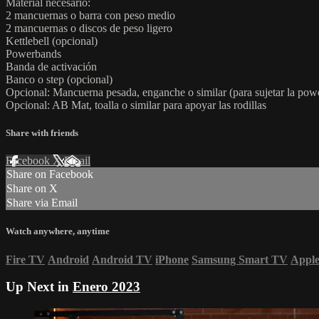
Material necesario:
2 mancuernas o barra con peso medio
2 mancuernas o discos de peso ligero
Kettlebell (opcional)
Powerbands
Banda de activación
Banco o step (opcional)
Opcional: Mancuerna pesada, enganche o similar (para sujetar la po
Opcional: AB Mat, toalla o similar para apoyar las rodillas
Share with friends
Facebook
X
Email
Share on Facebook
Share on X
Share via Email
Watch anywhere, anytime
Fire TV
Android
Android TV
iPhone
Samsung Smart TV
Appl
Up Next in
Enero 2023