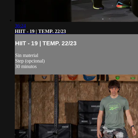
36:24
HIIT - 19 | TEMP. 22/23
HIIT - 19 | TEMP. 22/23
Sin material
Step (opcional)
30 minutos