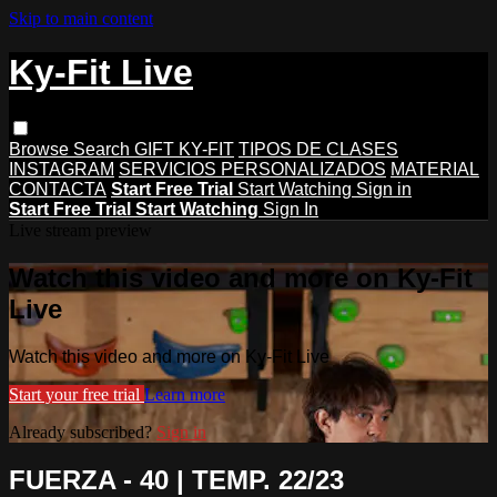
Skip to main content
Ky-Fit Live
Browse
Search
GIFT KY-FIT
TIPOS DE CLASES
INSTAGRAM
SERVICIOS PERSONALIZADOS
MATERIAL
CONTACTA
Start Free Trial
Start Watching
Sign in
Start Free Trial
Start Watching
Sign In
Live stream preview
Watch this video and more on Ky-Fit
Live
Watch this video and more on Ky-Fit Live
Start your free trial
Learn more
Already subscribed?
Sign in
FUERZA - 40 | TEMP. 22/23