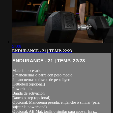
57:08
ENDURANCE - 21 | TEMP. 22/23
ENDURANCE - 21 | TEMP. 22/23
Material necesario:
2 mancuernas o barra con peso medio
2 mancuernas o discos de peso ligero
Kettlebell (opcional)
Powerbands
Banda de activación
Banco o step (opcional)
Opcional: Mancuerna pesada, enganche o similar (para
sujetar la powerband)
Opcional: AB Mat, toalla o similar para apoyar las r...