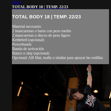
55:49
TOTAL BODY 18 | TEMP. 22/23
TOTAL BODY 18 | TEMP. 22/23
Material necesario:
2 mancuernas o barra con peso medio
2 mancuernas o discos de peso ligero
Kettlebell (opcional)
Powerbands
Banda de activación
Banco o step (opcional)
Opcional: AB Mat, toalla o similar para apoyar las rodillas