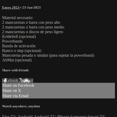
Enero 2023
•
23-Jan-2023
Material necesario:
2 mancuernas o barra con peso alto
2 mancuernas o barra con peso medio
2 mancuernas o discos de peso ligero
Kettlebell (opcional)
Powerbands
Banda de activación
Banco o step (opcional)
Mancuerna pesada o similar (para sujetar la powerband)
AbMat (opcional)
Share with friends
Facebook
X
Email
Share on Facebook
Share on X
Share via Email
Watch anywhere, anytime
Fire TV
Android
Android TV
iPhone
Samsung Smart TV