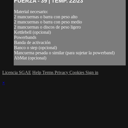
FUERZA - 39 | TEMP. 22/23
Material necesario:
2 mancuernas o barra con peso alto
2 mancuernas o barra con peso medio
2 mancuernas o discos de peso ligero
Kettlebell (opcional)
Powerbands
Banda de activación
Banco o step (opcional)
Mancuerna pesada o similar (para sujetar la powerband)
AbMat (opcional)
Licencia SGAE
Help
Terms
Privacy
Cookies
Sign in
×