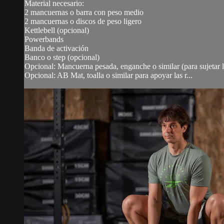
Material necesario:
2 mancuernas o barra con peso medio
2 mancuernas o discos de peso ligero
Kettlebell (opcional)
Powerbands
Banda de activación
Banco o step (opcional)
Opcional: Mancuerna pesada, enganche o similar (para sujetar
Opcional: AB Mat, toalla o similar para apoyar las r...