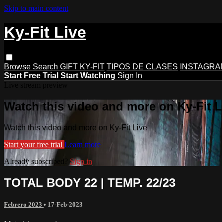
Skip to main content
Ky-Fit Live
Browse
Search
GIFT KY-FIT
TIPOS DE CLASES
INSTAGRA
Start Free Trial
Start Watching
Sign In
Live stream preview
Watch this video and more on Ky-Fit L
Watch this video and more on Ky-Fit Live
Start your free trial
Learn more
Already subscribed?
Sign in
TOTAL BODY 22 | TEMP. 22/23
Febrero 2023
•
17-Feb-2023