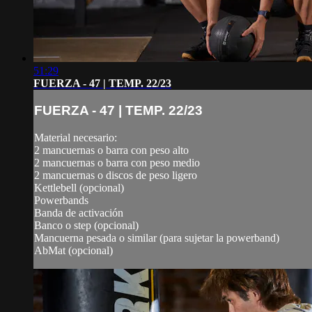
51:29
FUERZA - 47 | TEMP. 22/23
FUERZA - 47 | TEMP. 22/23
Material necesario:
2 mancuernas o barra con peso alto
2 mancuernas o barra con peso medio
2 mancuernas o discos de peso ligero
Kettlebell (opcional)
Powerbands
Banda de activación
Banco o step (opcional)
Mancuerna pesada o similar (para sujetar la powerband)
AbMat (opcional)