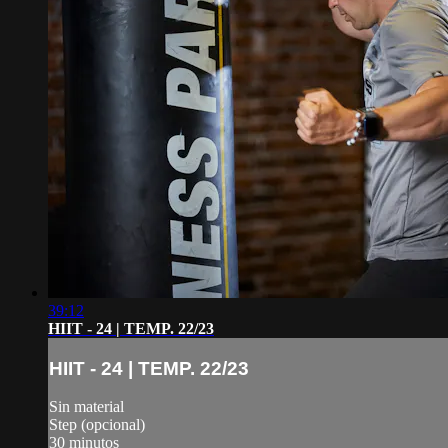
39:12
HIIT - 24 | TEMP. 22/23
HIIT - 24 | TEMP. 22/23
Sin material
Step (opcional)
30 minutos