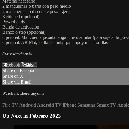
Material necesario:
2 mancuernas o barra con peso medio
2 mancuernas o discos de peso ligero
Kettlebell (opcional)
Powerbands
Banda de activación
Banco o step (opcional)
Opcional: Mancuerna pesada, enganche o similar (para sujetar la po
Opcional: AB Mat, toalla o similar para apoyar las rodillas
Share with friends
Facebook
X
Email
Share on Facebook
Share on X
Share via Email
Watch anywhere, anytime
Fire TV
Android
Android TV
iPhone
Samsung Smart TV
Appl
Up Next in
Febrero 2023