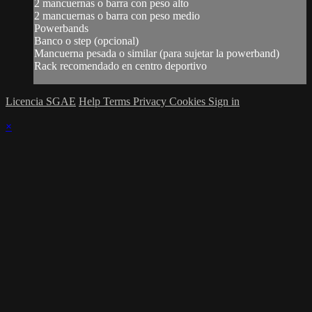
2 mancuernas o barra con peso alto
2 mancuernas o barra con peso medio
Powerbands
Banco o step (opcional)
Mancuerna pesada o similar (para sujetar la powerband)
Rack recomendado en centro deportivo
Licencia SGAE
Help
Terms
Privacy
Cookies
Sign in
×