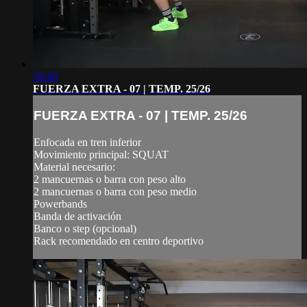
59:49
FUERZA EXTRA - 07 | TEMP. 25/26
FUERZA EXTRA - 07 | TEMP. 25/26
Enfocada en tren inferior
Movimiento principal: SQUAT
Material necesario:
2 mancuernas o barra con peso alto
2 mancuernas o barra con peso medio
Powerbands
Banda de activación
Banco o step (opcional)
Rack recomendado en centro deportivo