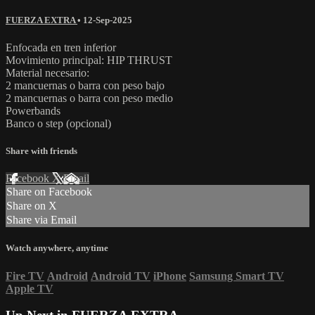
FUERZA EXTRA
•
12-Sep-2025
Enfocada en tren inferior
Movimiento principal: HIP THRUST
Material necesario:
2 mancuernas o barra con peso bajo
2 mancuernas o barra con peso medio
Powerbands
Banco o step (opcional)
Share with friends
Facebook
X
Email
Share on Facebook
Share on X
Share via Email
Watch anywhere, anytime
Fire TV
Android
Android TV
iPhone
Samsung Smart TV
Apple TV