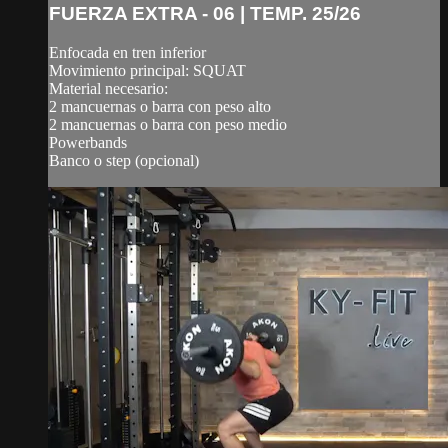
FUERZA EXTRA - 06 | TEMP. 25/26
Enfocada en tren inferior
Movimiento principal: SQUAT
Material necesario:
2 mancuernas o barra con peso alto
2 mancuernas o barra con peso medio
Powerbands
Banco o step (opcional)