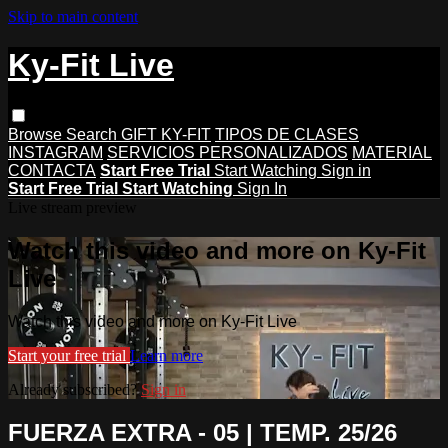
Skip to main content
Ky-Fit Live
Browse
Search
GIFT KY-FIT
TIPOS DE CLASES
INSTAGRAM
SERVICIOS PERSONALIZADOS
MATERIAL
CONTACTA
Start Free Trial
Start Watching
Sign in
Start Free Trial
Start Watching
Sign In
Live stream preview
Watch this video and more on Ky-Fit
Live
Watch this video and more on Ky-Fit Live
Start your free trial
Learn more
Already subscribed?
Sign in
FUERZA EXTRA - 05 | TEMP. 25/26