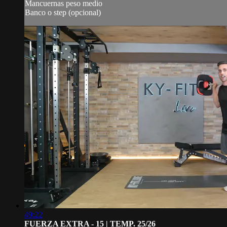
Mancuernas peso medio
Banco o step (opcional)
49:22
FUERZA EXTRA - 15 | TEMP. 25/26