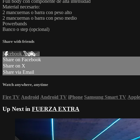
Full body con componente de alta intensidad
Material necesario:
2 mancuernas o barra con peso alto
2 mancuernas o barra con peso medio
Powerbands
Banco o step (opcional)
Share with friends
Facebook
X
Email
Share on Facebook
Share on X
Share via Email
Watch anywhere, anytime
Fire TV
Android
Android TV
iPhone
Samsung Smart TV
Appl
Up Next in
FUERZA EXTRA