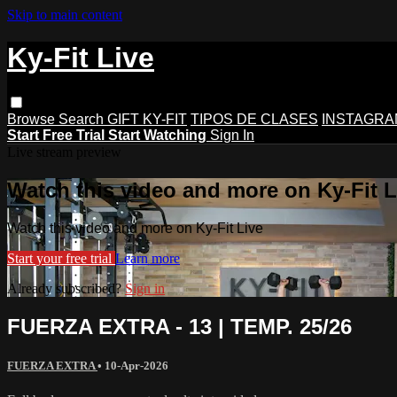
Skip to main content
Ky-Fit Live
Browse
Search
GIFT KY-FIT
TIPOS DE CLASES
INSTAGRA
Start Free Trial
Start Watching
Sign In
Live stream preview
Watch this video and more on Ky-Fit L
Watch this video and more on Ky-Fit Live
Start your free trial
Learn more
Already subscribed?
Sign in
FUERZA EXTRA - 13 | TEMP. 25/26
FUERZA EXTRA
•
10-Apr-2026