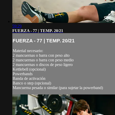
59:29
FUERZA - 77 | TEMP. 20/21
FUERZA - 77 | TEMP. 20/21
Material necesario:
2 mancuernas o barra con peso alto
2 mancuernas o barra con peso medio
2 mancuernas o discos de peso ligero
Kettlebell (opcional)
Powerbands
Banda de activación
Banco o step (opcional)
Mancuerna pesada o similar (para sujetar la powerband)