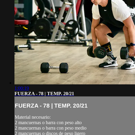
1:00:19
FUERZA - 78 | TEMP. 20/21
FUERZA - 78 | TEMP. 20/21
Material necesario:
2 mancuernas o barra con peso alto
2 mancuernas o barra con peso medio
2 mancuernas o discos de peso ligero