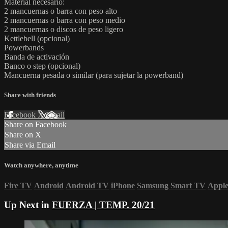
Material necesario:
2 mancuernas o barra con peso alto
2 mancuernas o barra con peso medio
2 mancuernas o discos de peso ligero
Kettlebell (opcional)
Powerbands
Banda de activación
Banco o step (opcional)
Mancuerna pesada o similar (para sujetar la powerband)
Share with friends
Facebook
X
Email
Share on Facebook
Share on X
Share via Email
Watch anywhere, anytime
Fire TV
Android
Android TV
iPhone
Samsung Smart TV
Appl
Up Next in
FUERZA | TEMP. 20/21