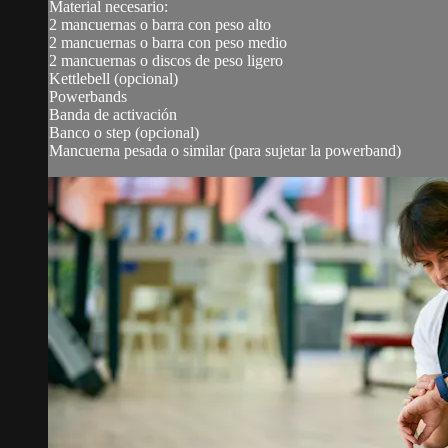
Material necesario:
2 mancuernas o barra con peso alto
2 mancuernas o barra con peso medio
2 mancuernas o discos de peso ligero
Kettlebell (opcional)
Powerbands
Banda de activación
Banco o step (opcional)
Mancuerna pesada o similar (para sujetar la powerband)