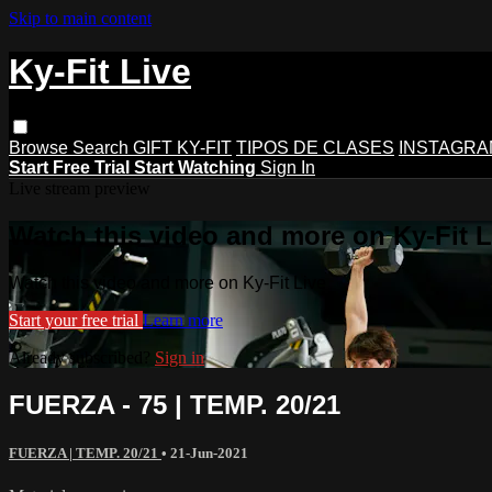
Skip to main content
Ky-Fit Live
Browse
Search
GIFT KY-FIT
TIPOS DE CLASES
INSTAGRA
Start Free Trial
Start Watching
Sign In
Live stream preview
Watch this video and more on Ky-Fit L
Watch this video and more on Ky-Fit Live
Start your free trial
Learn more
Already subscribed?
Sign in
FUERZA - 75 | TEMP. 20/21
FUERZA | TEMP. 20/21
•
21-Jun-2021