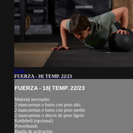
57:41
FUERZA - 18| TEMP. 22/23
FUERZA - 18| TEMP. 22/23
Material necesario:
2 mancuernas o barra con peso alto
2 mancuernas o barra con peso medio
2 mancuernas o discos de peso ligero
Kettlebell (opcional)
Powerbands
Banda de activación