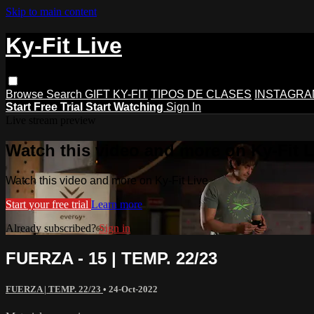
Skip to main content
Ky-Fit Live
Browse
Search
GIFT KY-FIT
TIPOS DE CLASES
INSTAGRA
Start Free Trial
Start Watching
Sign In
Live stream preview
Watch this video and more on Ky-Fit L
Watch this video and more on Ky-Fit Live
Start your free trial
Learn more
Already subscribed?
Sign in
FUERZA - 15 | TEMP. 22/23
FUERZA | TEMP. 22/23
•
24-Oct-2022