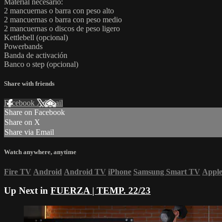
Material necesario:
2 mancuernas o barra con peso alto
2 mancuernas o barra con peso medio
2 mancuernas o discos de peso ligero
Kettlebell (opcional)
Powerbands
Banda de activación
Banco o step (opcional)
Share with friends
Facebook
X
Email
Share on Facebook
Share on X
Share via Email
Watch anywhere, anytime
Fire TV
Android
Android TV
iPhone
Samsung Smart TV
Appl
Up Next in
FUERZA | TEMP. 22/23