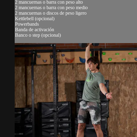
2 mancuernas o barra con peso alto
2 mancuernas o barra con peso medio
2 mancuernas o discos de peso ligero
Kettlebell (opcional)
Powerbands
Banda de activación
Banco o step (opcional)