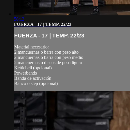
58:13
FUERZA - 17 | TEMP. 22/23
FUERZA - 17 | TEMP. 22/23
Material necesario:
2 mancuernas o barra con peso alto
2 mancuernas o barra con peso medio
2 mancuernas o discos de peso ligero
Kettlebell (opcional)
Powerbands
Banda de activación
Banco o step (opcional)