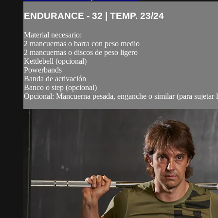
ENDURANCE - 32 | TEMP. 23/24
Material necesario:
2 mancuernas o barra con peso medio
2 mancuernas o discos de peso ligero
Kettlebell (opcional)
Powerbands
Banda de activación
Banco o step (opcional)
Opcional: Mancuerna pesada, enganche o similar (para sujetar