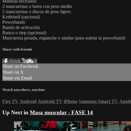
Material necesario:
2 mancuernas o barra con peso medio
2 mancuernas o discos de peso ligero
Kettlebell (opcional)
Powerbands
Banda de activación
Banco o step (opcional)
Mancuerna pesada, enganche o similar (para sujetar la powerband)
Share with friends
Facebook
X
Email
Share on Facebook
Share on X
Share via Email
Watch anywhere, anytime
Fire TV
Android
Android TV
iPhone
Samsung Smart TV
Appl
Up Next in
Masa muscular - FASE 14