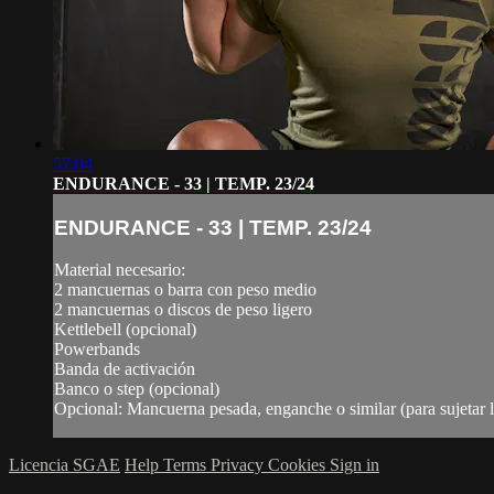
57:04
ENDURANCE - 33 | TEMP. 23/24
ENDURANCE - 33 | TEMP. 23/24
Material necesario:
2 mancuernas o barra con peso medio
2 mancuernas o discos de peso ligero
Kettlebell (opcional)
Powerbands
Banda de activación
Banco o step (opcional)
Opcional: Mancuerna pesada, enganche o similar (para sujetar
Licencia SGAE
Help
Terms
Privacy
Cookies
Sign in