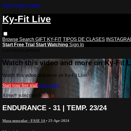
Skip to main content
Ky-Fit Live
Browse
Search
GIFT KY-FIT
TIPOS DE CLASES
INSTAGRA
Start Free Trial
Start Watching
Sign In
Live stream preview
Watch this video and more on Ky-Fit L
Watch this video and more on Ky-Fit Live
Start your free trial
Learn more
Already subscribed?
Sign in
ENDURANCE - 31 | TEMP. 23/24
Masa muscular - FASE 14
•
25-Apr-2024