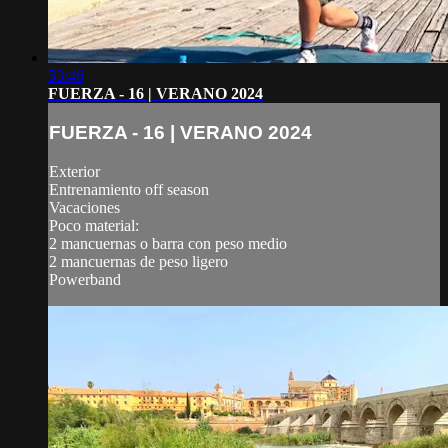
53:46
FUERZA - 16 | VERANO 2024
FUERZA - 16 | VERANO 2024
Exterior
Entrenamiento off season
Vacaciones
Poco material:
2 mancuernas o barra con peso medio
2 mancuernas de peso ligero
Powerband