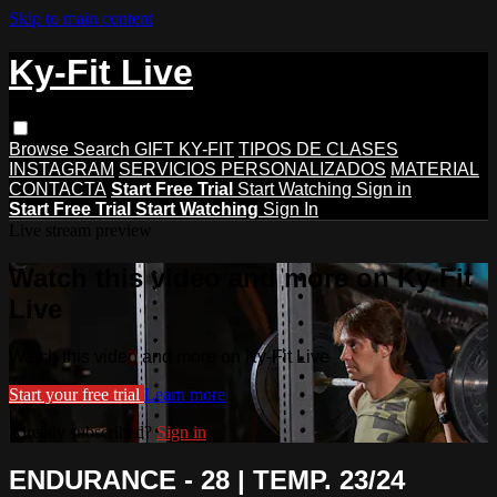
Skip to main content
Ky-Fit Live
Browse
Search
GIFT KY-FIT
TIPOS DE CLASES
INSTAGRAM
SERVICIOS PERSONALIZADOS
MATERIAL
CONTACTA
Start Free Trial
Start Watching
Sign in
Start Free Trial
Start Watching
Sign In
Live stream preview
Watch this video and more on Ky-Fit
Live
Watch this video and more on Ky-Fit Live
Start your free trial
Learn more
Already subscribed?
Sign in
ENDURANCE - 28 | TEMP. 23/24