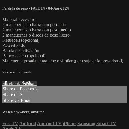
Pérdida de peso - FASE 14
•
04-Apr-2024
Material necesario:
2 mancuernas o barra con peso alto
2 mancuernas o barra con peso medio
2 mancuernas o discos de peso ligero
Kettlebell (opcional)
Powerbands
Banda de activación
Banco o step (opcional)
Mancuerna pesada, enganche o similar (para sujetar la powerband)
Share with friends
Facebook
X
Email
Share on Facebook
Share on X
Share via Email
Watch anywhere, anytime
Fire TV
Android
Android TV
iPhone
Samsung Smart TV
Apple TV