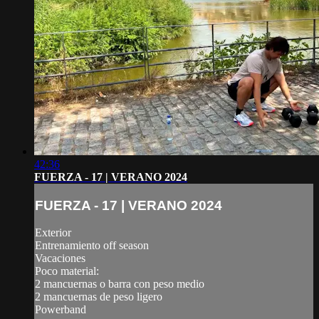
42:36
FUERZA - 17 | VERANO 2024
FUERZA - 17 | VERANO 2024
Exterior
Entrenamiento off season
Vacaciones
Poco material:
2 mancuernas o barra con peso medio
2 mancuernas de peso ligero
Powerband