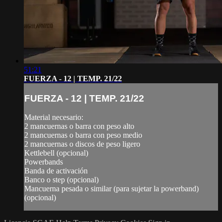
51:21
FUERZA - 12 | TEMP. 21/22
FUERZA - 12 | TEMP. 21/22
Material necesario:
2 mancuernas o barra con peso alto
2 mancuernas o barra con peso medio
2 mancuernas o discos de peso ligero
Kettlebell (opcional)
Powerbands
Banda de activación
Banco o step (opcional)
Mancuerna pesada o similar (para sujetar la powerband)
(opcional)