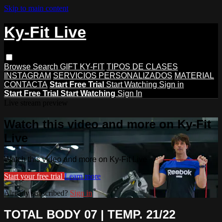
Skip to main content
Ky-Fit Live
Browse
Search
GIFT KY-FIT
TIPOS DE CLASES
INSTAGRAM
SERVICIOS PERSONALIZADOS
MATERIAL
CONTACTA
Start Free Trial
Start Watching
Sign in
Start Free Trial
Start Watching
Sign In
Live stream preview
Watch this video and more on Ky-Fit
Live
Watch this video and more on Ky-Fit Live
Start your free trial
Learn more
Already subscribed?
Sign in
TOTAL BODY 07 | TEMP. 21/22