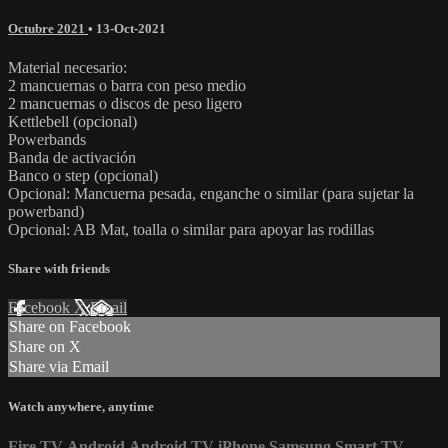
Octubre 2021
•
13-Oct-2021
Material necesario:
2 mancuernas o barra con peso medio
2 mancuernas o discos de peso ligero
Kettlebell (opcional)
Powerbands
Banda de activación
Banco o step (opcional)
Opcional: Mancuerna pesada, enganche o similar (para sujetar la
powerband)
Opcional: AB Mat, toalla o similar para apoyar las rodillas
Share with friends
Facebook
X
Email
Share on Facebook
Share on X
Share via Email
Watch anywhere, anytime
Fire TV
Android
Android TV
iPhone
Samsung Smart TV