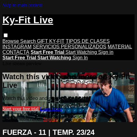
Skip to main content
Ky-Fit Live
Browse
Search
GIFT KY-FIT
TIPOS DE CLASES
INSTAGRAM
SERVICIOS PERSONALIZADOS
MATERIAL
CONTACTA
Start Free Trial
Start Watching
Sign in
Start Free Trial
Start Watching
Sign In
Live stream preview
Watch this video and more on Ky-Fit
Live
Watch this video and more on Ky-Fit Live
Start your free trial
Learn more
Already subscribed?
Sign in
FUERZA - 11 | TEMP. 23/24