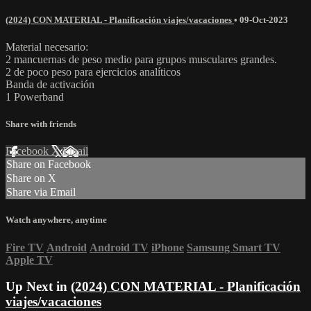
(2024) CON MATERIAL - Planificación viajes/vacaciones
•
09-Oct-2023
Material necesario:
2 mancuernas de peso medio para grupos musculares grandes.
2 de poco peso para ejercicios analíticos
Banda de activación
1 Powerband
Share with friends
Facebook
X
Email
Share on Facebook
Share on X
Share via Email
Watch anywhere, anytime
Fire TV
Android
Android TV
iPhone
Samsung Smart TV
Apple TV
Up Next in
(2024) CON MATERIAL - Planificación
viajes/vacaciones