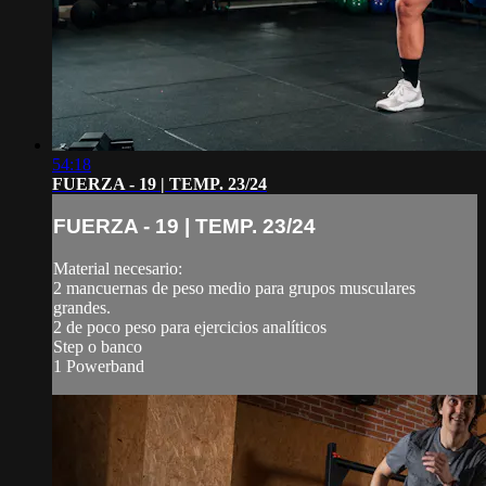
54:18
FUERZA - 19 | TEMP. 23/24
FUERZA - 19 | TEMP. 23/24
Material necesario:
2 mancuernas de peso medio para grupos musculares
grandes.
2 de poco peso para ejercicios analíticos
Step o banco
1 Powerband