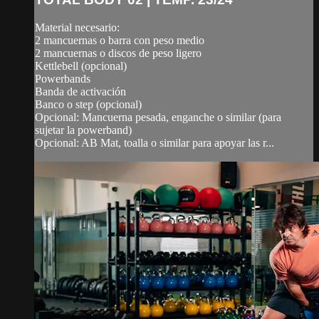
Material necesario:
2 mancuernas o barra con peso medio
2 mancuernas o discos de peso ligero
Kettlebell (opcional)
Powerbands
Banda de activación
Banco o step (opcional)
Opcional: Mancuerna pesada, enganche o similar (para
sujetar la powerband)
Opcional: AB Mat, toalla o similar para apoyar las r...