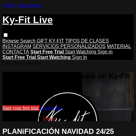
Skip to main content
Ky-Fit Live
Browse
Search
GIFT KY-FIT
TIPOS DE CLASES
INSTAGRAM
SERVICIOS PERSONALIZADOS
MATERIAL
CONTACTA
Start Free Trial
Start Watching
Sign in
Start Free Trial
Start Watching
Sign In
Live stream preview
Watch this video and more on Ky-Fit
Live
Watch this video and more on Ky-Fit Live
Start your free trial
Learn more
Already subscribed?
Sign in
PLANiFICACIÓN NAVIDAD 24/25