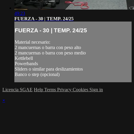
49:23
FUERZA - 30 | TEMP. 24/25
FUERZA - 30 | TEMP. 24/25
Material necesario:
2 mancuernas o barra con peso alto
2 mancuernas o barra con peso medio
Kettlebell
Powerbands
Sliders o similar para deslizamientos
Banco o step (opcional)
Licencia SGAE
Help
Terms
Privacy
Cookies
Sign in
×