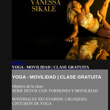
1:06:32
YOGA - MOVILIDAD | CLASE GRATUITA
YOGA - MOVILIDAD | CLASE GRATUITA
Objetivo de la clase:
SERIE DETOX CON TORSIONES Y MOVILIDAD
MATERIALES NECESARIOS: 2 BLOQUES;
CINTURÓN DE YOGA