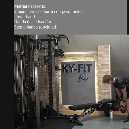
Matrial necesario:
2 mancuernas o barra con peso medio
Powerband
Banda de activación
Step o banco (opcional)