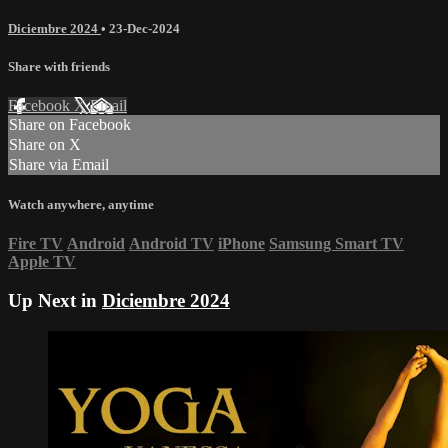
Diciembre 2024
•
23-Dec-2024
Share with friends
Facebook
X
Email
Share on Facebook
Share on X
Share via Email
Watch anywhere, anytime
Fire TV
Android
Android TV
iPhone
Samsung Smart TV
Apple TV
Up Next in
Diciembre 2024