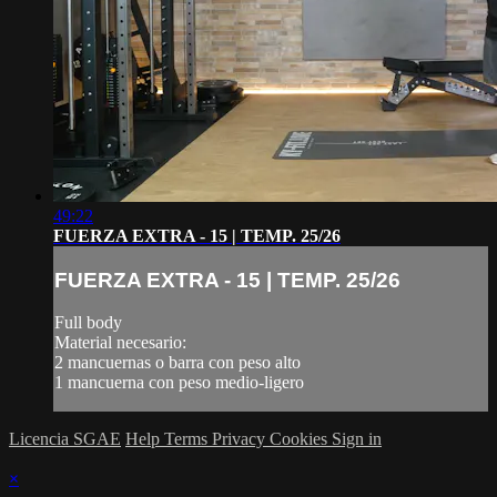
49:22
FUERZA EXTRA - 15 | TEMP. 25/26
FUERZA EXTRA - 15 | TEMP. 25/26
Full body
Material necesario:
2 mancuernas o barra con peso alto
1 mancuerna con peso medio-ligero
Licencia SGAE
Help
Terms
Privacy
Cookies
Sign in
×