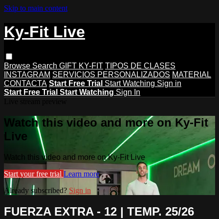
Skip to main content
Ky-Fit Live
Browse
Search
GIFT KY-FIT
TIPOS DE CLASES
INSTAGRAM
SERVICIOS PERSONALIZADOS
MATERIAL
CONTACTA
Start Free Trial
Start Watching
Sign in
Start Free Trial
Start Watching
Sign In
Live stream preview
Watch this video and more on Ky-Fit
Live
Watch this video and more on Ky-Fit Live
Start your free trial
Learn more
Already subscribed?
Sign in
FUERZA EXTRA - 12 | TEMP. 25/26