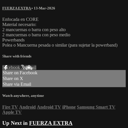
FUERZA EXTRA
•
13-Mar-2026
Enfocada en CORE
Material necesario:
2 mancuernas o barra con peso alto
2 mancuernas o barra con peso medio
Powerbands
Polea o Mancuerna pesada o similar (para sujetar la powerband)
Share with friends
Facebook
X
Email
Share on Facebook
Share on X
Share via Email
Watch anywhere, anytime
Fire TV
Android
Android TV
iPhone
Samsung Smart TV
Apple TV
Up Next in
FUERZA EXTRA