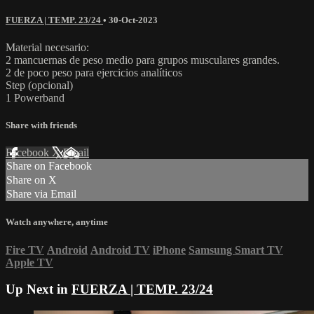
FUERZA | TEMP. 23/24
•
30-Oct-2023
Material necesario:
2 mancuernas de peso medio para grupos musculares grandes.
2 de poco peso para ejercicios analíticos
Step (opcional)
1 Powerband
Share with friends
Facebook
X
Email
Share on Facebook
Share on X
Share via Email
Watch anywhere, anytime
Fire TV
Android
Android TV
iPhone
Samsung Smart TV
Apple TV
Up Next in
FUERZA | TEMP. 23/24