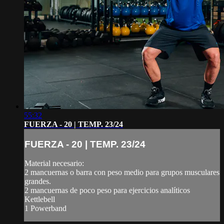
55:32
FUERZA - 20 | TEMP. 23/24
FUERZA - 20 | TEMP. 23/24
Material necesario:
2 mancuernas o barra con peso medio para grupos musculares
grandes.
2 mancuernas de poco peso para ejercicios analíticos
Kettlebell
1 Powerband