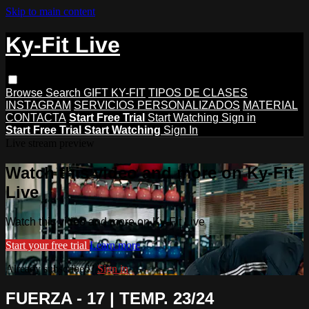
Skip to main content
Ky-Fit Live
Browse
Search
GIFT KY-FIT
TIPOS DE CLASES
INSTAGRAM
SERVICIOS PERSONALIZADOS
MATERIAL
CONTACTA
Start Free Trial
Start Watching
Sign in
Start Free Trial
Start Watching
Sign In
Live stream preview
Watch this video and more on Ky-Fit
Live
Watch this video and more on Ky-Fit Live
Start your free trial
Learn more
Already subscribed?
Sign in
FUERZA - 17 | TEMP. 23/24