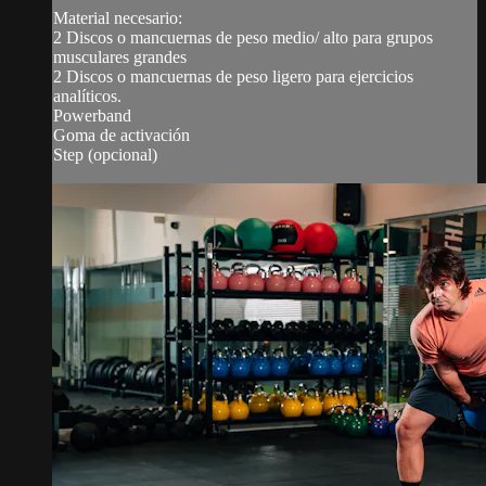
Material necesario:
2 Discos o mancuernas de peso medio/ alto para grupos
musculares grandes
2 Discos o mancuernas de peso ligero para ejercicios
analíticos.
Powerband
Goma de activación
Step (opcional)