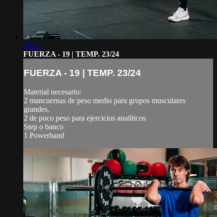
54:18
FUERZA - 19 | TEMP. 23/24
FUERZA - 19 | TEMP. 23/24
Material necesario:
2 mancuernas de peso medio para grupos musculares
grandes.
2 de poco peso para ejercicios analíticos
Step o banco
1 Powerband