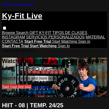
Skip to main content
Ky-Fit Live
Browse
Search
GIFT KY-FIT
TIPOS DE CLASES
INSTAGRAM
SERVICIOS PERSONALIZADOS
MATERIAL
CONTACTA
Start Free Trial
Start Watching
Sign in
Start Free Trial
Start Watching
Sign In
Live stream preview
Watch this video and more on Ky-Fit
Live
Watch this video and more on Ky-Fit Live
Start your free trial
Learn more
Already subscribed?
Sign in
HIIT - 08 | TEMP. 24/25