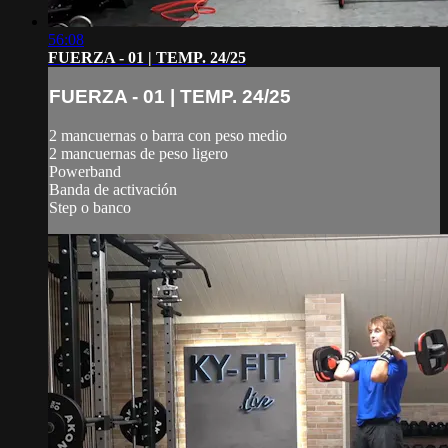
56:08
FUERZA - 01 | TEMP. 24/25
FUERZA - 01 | TEMP. 24/25
2 mancuernas o barra con peso medio
2 mancuernas de peso ligero
Powerband
Banda de activación
Step o banco