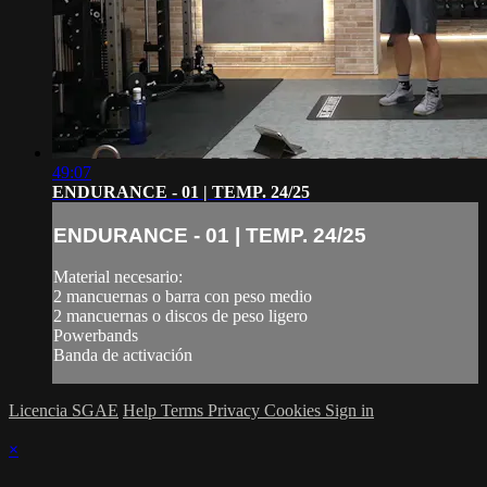
49:07
ENDURANCE - 01 | TEMP. 24/25
ENDURANCE - 01 | TEMP. 24/25
Material necesario:
2 mancuernas o barra con peso medio
2 mancuernas o discos de peso ligero
Powerbands
Banda de activación
Licencia SGAE
Help
Terms
Privacy
Cookies
Sign in
×