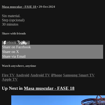
Masa muscular - FASE 18
•
29-Oct-2024
Sin material.
Step (opcional)
30 minutos
Share with friends
Facebook
X
Email
Share on Facebook
Share on X
Share via Email
Watch anywhere, anytime
Fire TV
Android
Android TV
iPhone
Samsung Smart TV
Apple TV
Up Next in
Masa muscular - FASE 18