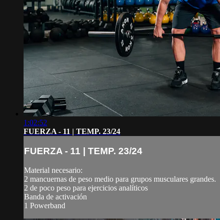
1:02:52
FUERZA - 11 | TEMP. 23/24
FUERZA - 11 | TEMP. 23/24
Material necesario:
2 mancuernas de peso medio para grupos musculares grandes.
2 de poco peso para ejercicios analíticos
Banda de activación
1 Powerband