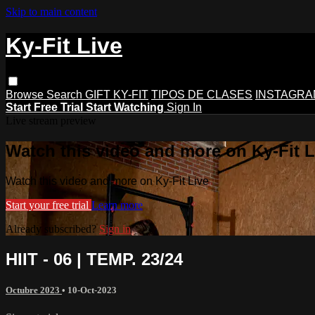
Skip to main content
Ky-Fit Live
Browse
Search
GIFT KY-FIT
TIPOS DE CLASES
INSTAGRA
Start Free Trial
Start Watching
Sign In
Live stream preview
Watch this video and more on Ky-Fit L
Watch this video and more on Ky-Fit Live
Start your free trial
Learn more
Already subscribed?
Sign in
HIIT - 06 | TEMP. 23/24
Octubre 2023
•
10-Oct-2023