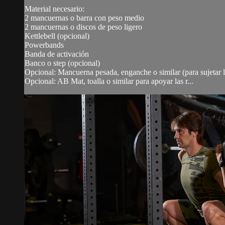
Material necesario:
2 mancuernas o barra con peso medio
2 mancuernas o discos de peso ligero
Kettlebell (opcional)
Powerbands
Banda de activación
Banco o step (opcional)
Opcional: Mancuerna pesada, enganche o similar (para sujetar
Opcional: AB Mat, toalla o similar para apoyar las r...