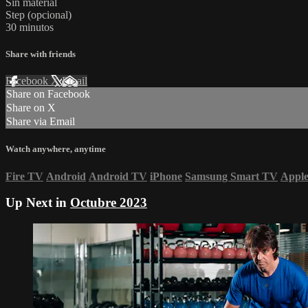
Sin material
Step (opcional)
30 minutos
Share with friends
Facebook
X
Email
Share on Facebook
Share on X
Share via Email
Watch anywhere, anytime
Fire TV
Android
Android TV
iPhone
Samsung Smart TV
Appl
Up Next in
Octubre 2023