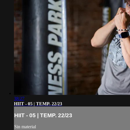
38:27
HIIT - 05 | TEMP. 22/23
HIIT - 05 | TEMP. 22/23
Sin material