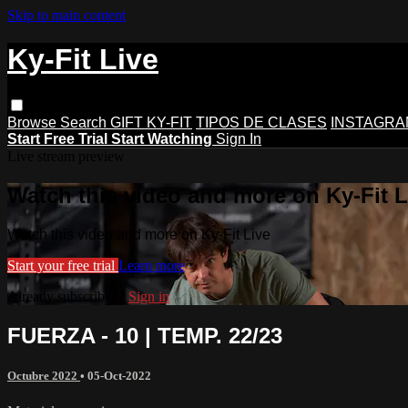
Skip to main content
Ky-Fit Live
Browse
Search
GIFT KY-FIT
TIPOS DE CLASES
INSTAGRA
Start Free Trial
Start Watching
Sign In
Live stream preview
Watch this video and more on Ky-Fit L
Watch this video and more on Ky-Fit Live
Start your free trial
Learn more
Already subscribed?
Sign in
FUERZA - 10 | TEMP. 22/23
Octubre 2022
•
05-Oct-2022