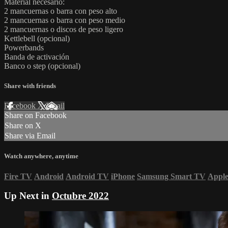
Material necesario:
2 mancuernas o barra con peso alto
2 mancuernas o barra con peso medio
2 mancuernas o discos de peso ligero
Kettlebell (opcional)
Powerbands
Banda de activación
Banco o step (opcional)
Share with friends
Facebook
X
Email
Share on Facebook
Share on X
Share via Email
Watch anywhere, anytime
Fire TV
Android
Android TV
iPhone
Samsung Smart TV
Appl
Up Next in
Octubre 2022