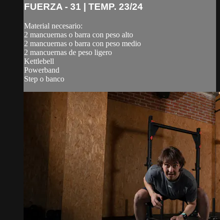
FUERZA - 31 | TEMP. 23/24
Material necesario:
2 mancuernas o barra con peso alto
2 mancuernas o barra con peso medio
2 mancuernas de peso ligero
Kettlebell
Powerband
Step o banco