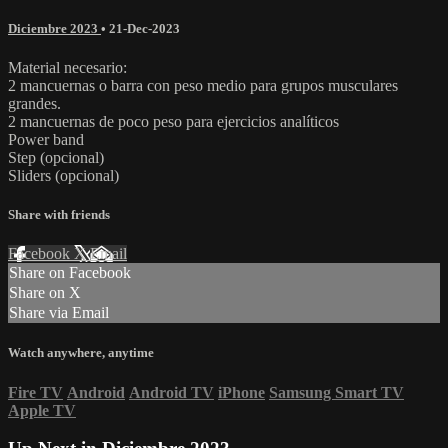
Diciembre 2023
•
21-Dec-2023
Material necesario:
2 mancuernas o barra con peso medio para grupos musculares
grandes.
2 mancuernas de poco peso para ejercicios analíticos
Power band
Step (opcional)
Sliders (opcional)
Share with friends
Facebook
X
Email
Share on Facebook
Share on X
Share via Email
Watch anywhere, anytime
Fire TV
Android
Android TV
iPhone
Samsung Smart TV
Apple TV