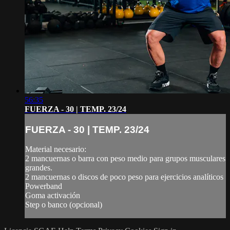
56:35
FUERZA - 30 | TEMP. 23/24
FUERZA - 30 | TEMP. 23/24
Material necesario:
2 mancuernas o barra con peso medio para grupos musculares
grandes.
2 mancuernas o discos de poco peso para ejercicios analíticos
Powerband
Goma activación
Step o banco (opcional)