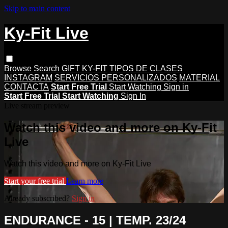
Skip to main content
Ky-Fit Live
Browse
Search
GIFT KY-FIT
TIPOS DE CLASES
INSTAGRAM
SERVICIOS PERSONALIZADOS
MATERIAL
CONTACTA
Start Free Trial
Start Watching
Sign in
Start Free Trial
Start Watching
Sign In
Live stream preview
Watch this video and more on Ky-Fit
Live
Watch this video and more on Ky-Fit Live
Start your free trial
Learn more
Already subscribed?
Sign in
ENDURANCE - 15 | TEMP. 23/24