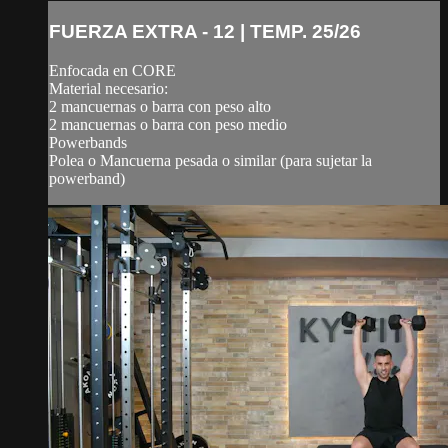
FUERZA EXTRA - 12 | TEMP. 25/26
Enfocada en CORE
Material necesario:
2 mancuernas o barra con peso alto
2 mancuernas o barra con peso medio
Powerbands
Polea o Mancuerna pesada o similar (para sujetar la
powerband)