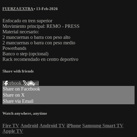
FUERZA EXTRA
•
13-Feb-2026
Enfocado en tren superior
Movimiento principal: REMO - PRESS
Material necesario:
2 mancuernas o barra con peso alto
2 mancuernas o barra con peso medio
Powerbands
Banco o step (opcional)
Rack recomendado en centro deportivo
Share with friends
Facebook
X
Email
Share on Facebook
Share on X
Share via Email
Watch anywhere, anytime
Fire TV
Android
Android TV
iPhone
Samsung Smart TV
Apple TV