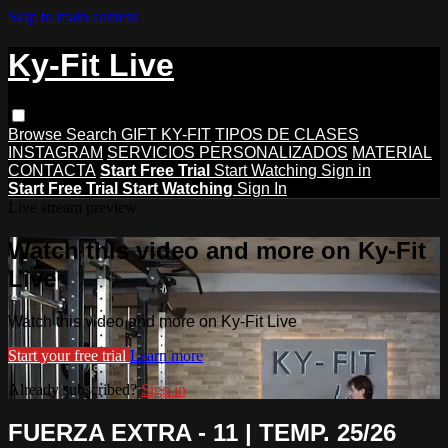
Skip to main content
Ky-Fit Live
Browse
Search
GIFT KY-FIT
TIPOS DE CLASES
INSTAGRAM
SERVICIOS PERSONALIZADOS
MATERIAL
CONTACTA
Start Free Trial
Start Watching
Sign in
Start Free Trial
Start Watching
Sign In
Live stream preview
Watch this video and more on Ky-Fit
Live
Watch this video and more on Ky-Fit Live
Start your free trial
Learn more
Already subscribed?
Sign in
FUERZA EXTRA - 11 | TEMP. 25/26